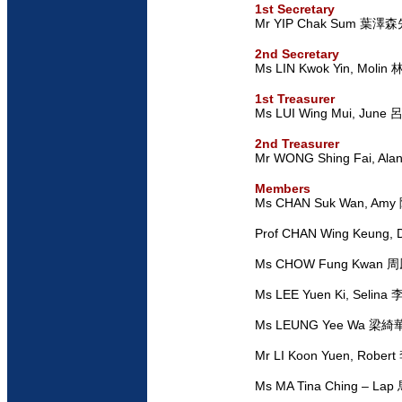
1st Secretary
Mr YIP Chak Sum 葉澤
2nd Secretary
Ms LIN Kwok Yin, Mol
1st Treasurer
Ms LUI Wing Mui, Jun
2nd Treasurer
Mr WONG Shing Fai, 
Members
Ms CHAN Suk Wan, A
Prof CHAN Wing Keung
Ms CHOW Fung Kwan
Ms LEE Yuen Ki, Seli
Ms LEUNG Yee Wa 梁
Mr LI Koon Yuen, Rob
Ms MA Tina Ching – L