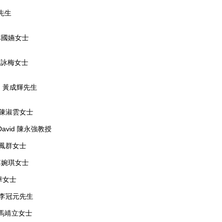
森先生
in 林國嬿女士
e 呂詠梅女士
Alan 黃成輝先生
my 陳淑雲女士
, David 陳永強教授
 周鳳群女士
na 李婉琪女士
綺華女士
ert 李冠元先生
ap 馬靖立女士