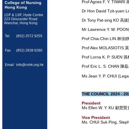
Prof Agnes F. Y. TIWA
College of Nursing
Hong Kong
Dr Hon David Tzit-yu
12/F & 13/F, Hyde Centre
223 Gloucester Road
Dr Tony Pat-sing KO 
Wanchai, Hong Kong
Mr Lawrence Y. W. P
Tel
(852) 2572 9255
Prof Chia-Chin LIN 林
Prof Alex MOLASIOTI
Fax
(852) 2838 6280
Prof Lorna K. P. SUE
Email
info@cnhk.org.hk
Prof Eric L. S. CHAN
Ms Jean Y. P. CHUI (Le
THE COUNCIL 2024 - 20
President
Ms Ellen W. Y. KU 顧慧
Vice President
Ms. CHUI Suk Ping, S