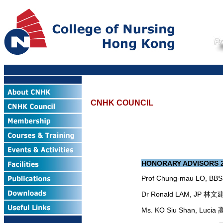
CNHK COUNCIL
HONORARY ADVISORS 2
Prof Chung-mau LO, B
Dr Ronald LAM, JP 林
Ms. KO Siu Shan, Luc