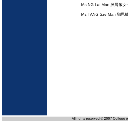
Ms NG Lai Man 吳麗敏女
Ms TANG Sze Man 鄧
All rights reserved © 2007 College 