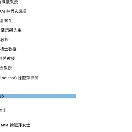
RI 羅鳳儀教授
en LAM 林哲玄議員
高拔陞 醫生
OON 潘恩榮先生
佳靜教授
S 莫禮士教授
N 孫桂萍教授
 陳磊石教授
gal advisor) 徐艷萍律師
25
賢女士
tephanie 徐淑萍女士