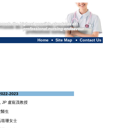
Home
Site Map
C
ontact Us
022-2023
BS, JP 盧寵茂教授
文建醫生
ia 高筱珊女士